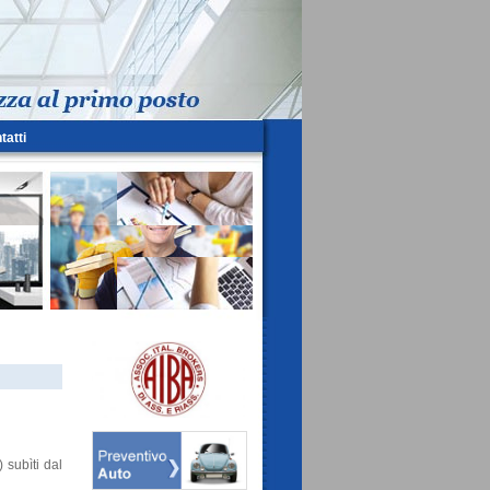
tatti
) subìti dal