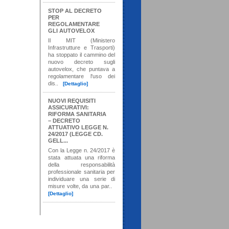
STOP AL DECRETO
PER
REGOLAMENTARE
GLI AUTOVELOX
Il MIT (Ministero
Infrastrutture e Trasporti)
ha stoppato il cammino del
nuovo decreto sugli
autovelox, che puntava a
regolamentare l'uso dei
dis..
[Dettaglio]
NUOVI REQUISITI
ASSICURATIVI:
RIFORMA SANITARIA
– DECRETO
ATTUATIVO LEGGE N.
24/2017 (LEGGE CD.
GELL...
Con la Legge n. 24/2017 è
stata attuata una riforma
della responsabilità
professionale sanitaria per
individuare una serie di
misure volte, da una par..
[Dettaglio]