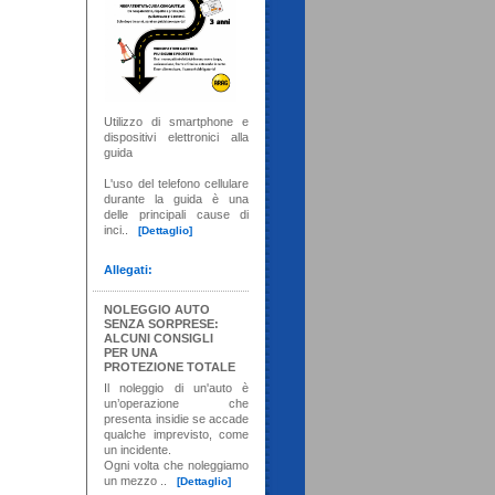
Utilizzo di smartphone e
dispositivi elettronici alla
guida
L'uso del telefono cellulare
durante la guida è una
delle principali cause di
inci..
[Dettaglio]
Allegati:
NOLEGGIO AUTO
SENZA SORPRESE:
ALCUNI CONSIGLI
PER UNA
PROTEZIONE TOTALE
Il noleggio di un'auto è
un’operazione che
presenta insidie se accade
qualche imprevisto, come
un incidente.
Ogni volta che noleggiamo
un mezzo ..
[Dettaglio]