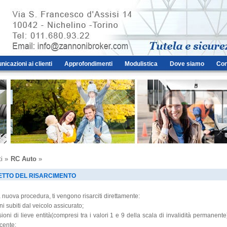
icazioni ai clienti
Approfondimenti
Modulistica
Dove siamo
Con
i »
RC Auto
»
ETTO DEL RISARCIMENTO
 nuova procedura, ti vengono risarciti direttamente:
ni subiti dal veicolo assicurato;
esioni di lieve entità(compresi tra i valori 1 e 9 della scala di invalidità permanente
cente;