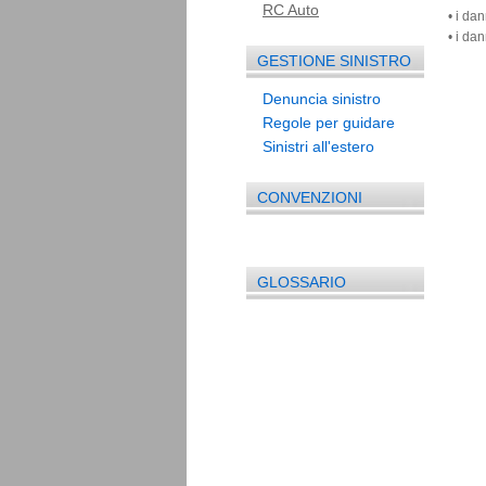
RC Auto
• i da
• i da
GESTIONE SINISTRO
Denuncia sinistro
Regole per guidare
Sinistri all'estero
CONVENZIONI
GLOSSARIO