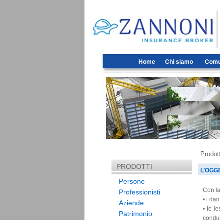
Home
Chi siamo
Comun
Prodott
PRODOTTI
L’OGG
Persone
Con la
Professionisti
• i dan
Aziende
• le l
Patrimonio
condu