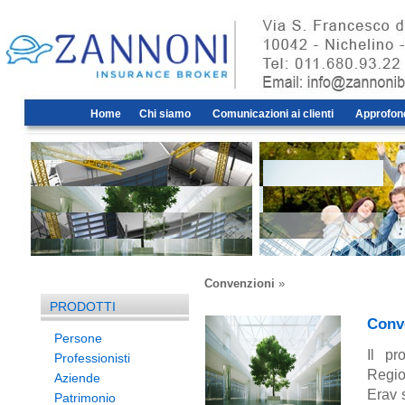
Home
Chi siamo
Comunicazioni ai clienti
Approfon
Convenzioni
»
PRODOTTI
Conv
Persone
Il pr
Professionisti
Regio
Aziende
Erav 
Patrimonio